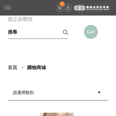
0
您正在尋找
GO
首頁
正在此頁面：
購物商城
✕
會員登入