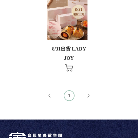
登 入
8/31出貨 LADY
忘記密碼？
JOY
建立專屬帳號
只要再完成幾個步驟，即可完成帳號的註冊程序，
1
我 要 註 冊