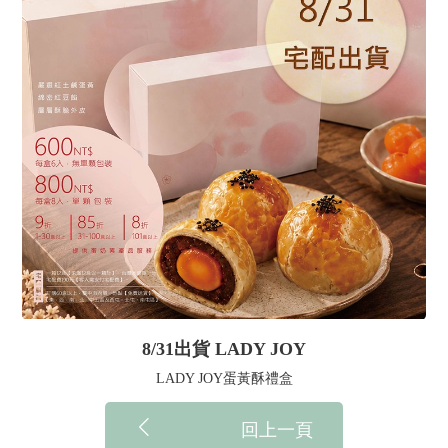
忘記密碼？
建立專屬帳號
只要再完成幾個步驟，即可完成帳號的註冊程序，
我 要 註 冊
8/31出貨 LADY JOY
LADY JOY蛋黃酥禮盒
回上一頁